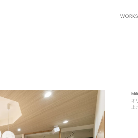
WORKS
Mi
オ
上