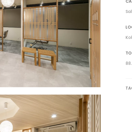
CA
Sa
LO
Ko
TO
88
TA