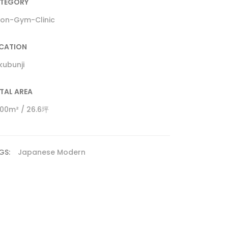
TEGORY
lon-Gym-Clinic
CATION
kubunji
TAL AREA
.00m² / 26.6坪
GS:
Japanese Modern