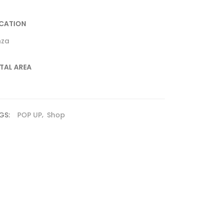
CATION
nza
TAL AREA
GS:
POP UP
Shop