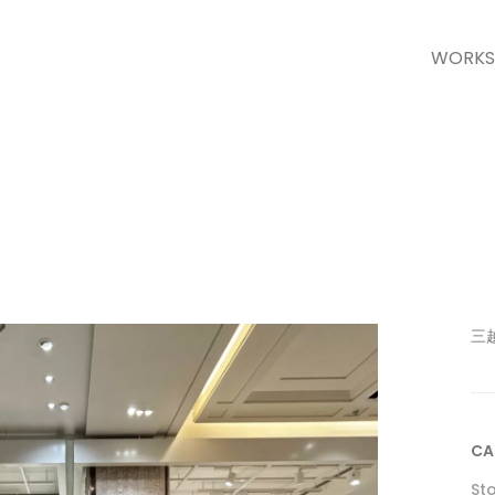
WORKS
三
CA
St