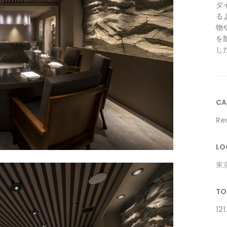
ダ
る
物
を
し
CA
Re
LO
東
TO
12