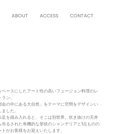
ABOUT
ACCESS
CONTACT
をベースにしたアート性の高いフュージョン料理のレ
トラン。
都会の中にある大自然」をテーマに空間をデザインい
しました。
歩足を踏み入れると、そこは別世界。吹き抜けの天井
ら吊るされた有機的な形状のシャンデリアと1点ものの
ートがお客様をお迎えいたします。