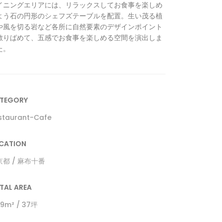
イニングエリアには、リラックスしてお食事を楽しめ
よう石の円形のシェフズテーブルを配置。生い茂る植
や風を切る岩など各所に自然要素のデザインポイント
散りばめて、五感でお食事を楽しめる空間を演出しま
た。
TEGORY
staurant-Cafe
CATION
京都 / 麻布十番
TAL AREA
1.9m² / 37坪