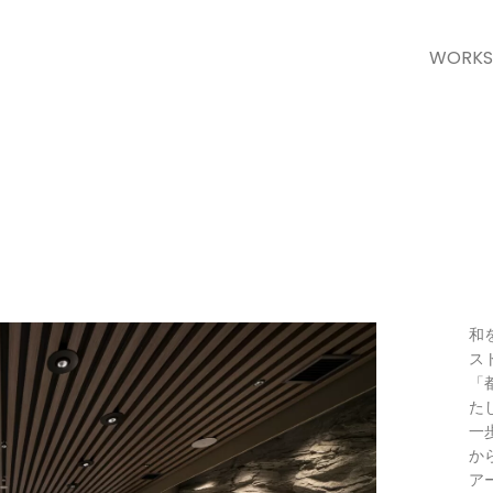
WORKS
和
ス
「
た
一
か
ア